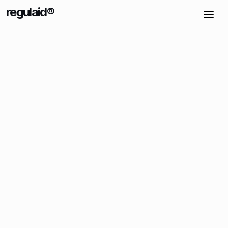
regulaid®
Kostenlos testen
7 Tage kostenloser Zugang