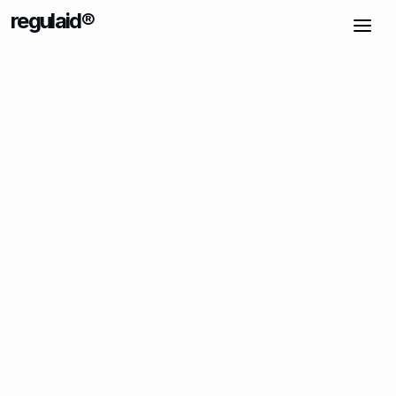
regulaid®
Kostenlos testen
7 Tage kostenloser Zugang