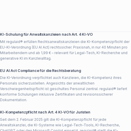
Personalwesen
KI-Schulung für Anwaltskanzleien nach Art. 4 KI-VO
Mit regulaid® erfüllen Rechtsanwaltskanzleien die KI-Kompetenzpflicht der
EU-KI-Verordnung (EU AI Act) rechtssicher. Praxisnah, in nur 40 Minuten pro
Mitarbeitendem und ab 1,99 € – relevant für Legal-Tech, KI-Recherche und
generative KI im Kanzleialltag.
EU AI Act Compliance für die Rechtsberatung
Die KI-Verordnung verpflichtet auch Kanzleien, die KI-Kompetenz ihres
Personals sicherzustellen. Angesichts der anwaltlichen
Verschwiegenheitspflicht ist geschultes Personal zentral. regulaid® liefert
konforme Schulungen inklusive Zertifikaten und revisionssicherer
Dokumentation.
KI-Kompetenzpflicht nach Art. 4 KI-VO für Juristen
Seit dem 2. Februar 2025 gilt die KI-Kompetenzpflicht für jede
Anwaltskanzlei, die KI-Systeme wie Legal-Tech-Tools, KI-Recherche,
ChatGPT oder den Microsoft Copilot einsetzt. regulaid® stellt die KI-