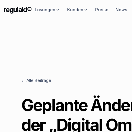
regulaid®
Lösungen
Kunden
Preise
News
← Alle Beiträge
Geplante Ände
der „Digital Om